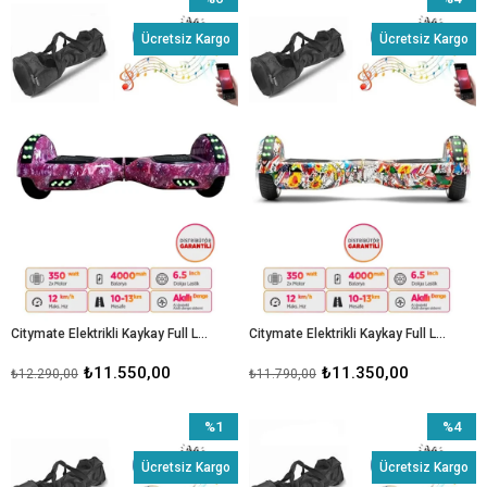
İndirim
İndirim
Ücretsiz Kargo
Ücretsiz Kargo
%6İndirim
%4İndiri
Citymate Elektrikli Kaykay Full Ledli Hoverboard Bluetooth Hoparlörlü 6.5 Inch Çanta Hediyeli D13
Citymate Elektrikli Kaykay Full Ledli Hoverboard Bluetooth Hoparlörlü 6.5 Inch Çanta Hediyeli D19
₺11.550,00
₺11.350,00
₺12.290,00
₺11.790,00
%1
%4
İndirim
İndirim
Ücretsiz Kargo
Ücretsiz Kargo
%1İndirim
%4İndiri