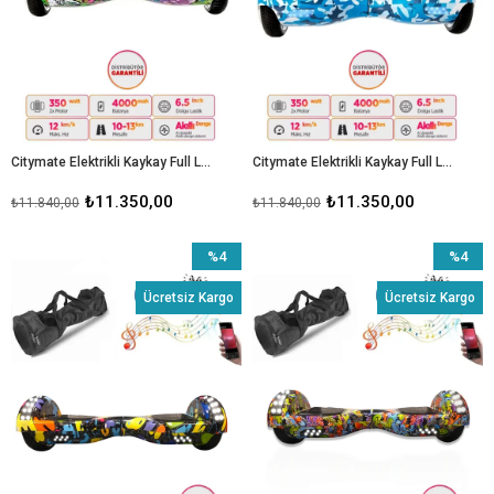
Citymate Elektrikli Kaykay Full Ledli Hoverboard Bluetooth Hoparlörlü 6.5 Inch Çanta Hediyeli D04
Citymate Elektrikli Kaykay Full Ledli Hoverboard Bluetooth Hoparlörlü 6.5 Inch Çanta Hediye D03
₺11.350,00
₺11.350,00
₺11.840,00
₺11.840,00
%4
%4
İndirim
İndirim
Ücretsiz Kargo
Ücretsiz Kargo
%4İndirim
%4İndiri