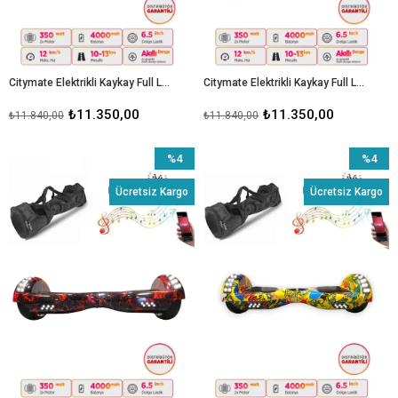
Citymate Elektrikli Kaykay Full Ledli Hoverboard Bluetooth Hoparlörlü 6.5 Inch Çanta Hediyeli D08
Citymate Elektrikli Kaykay Full Ledli Hoverboard Bluetooth Hoparlörlü 6.5 Inch Çanta Hediyeli D22
₺11.350,00
₺11.350,00
₺11.840,00
₺11.840,00
%4
%4
İndirim
İndirim
Ücretsiz Kargo
Ücretsiz Kargo
%4İndirim
%4İndiri