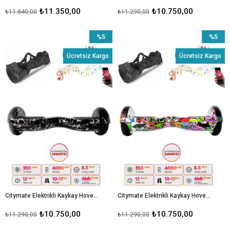
₺11.350,00
₺10.750,00
₺11.840,00
₺11.290,00
%5
%5
İndirim
İndirim
Ücretsiz Kargo
Ücretsiz Kargo
%5İndirim
%5İndiri
Citymate Elektrikli Kaykay Hoverboard Bluetooth Hoparlörlü 6.5 İnç Grafiti D02 - Çanta Hediye
Citymate Elektrikli Kaykay Hoverboard Bluetooth Hoparlörlü 6.5 İnç Grafiti D04 - Çanta Hediye
₺10.750,00
₺10.750,00
₺11.290,00
₺11.290,00