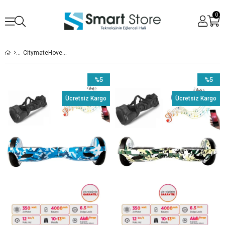
0
CitymateHoverboardDesenli
%5
%5
İndirim
İndirim
Ücretsiz Kargo
Ücretsiz Kargo
%5İndirim
%5İndiri