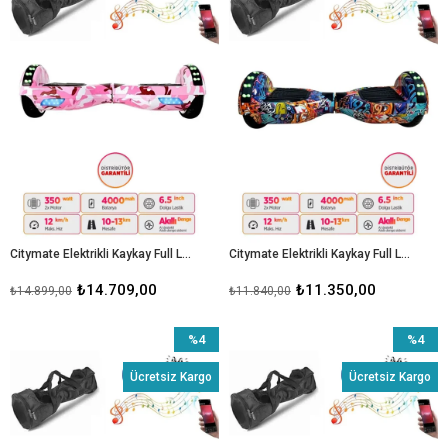
Citymate Elektrikli Kaykay Full Ledli Hoverboard Bluetooth Hoparlörlü 6.5 Inch D05
Citymate Elektrikli Kaykay Full Ledli Hoverboard Bluetooth Hoparlörlü 6.5 Inch Çanta Hediyeli D11
₺14.709,00
₺11.350,00
₺14.899,00
₺11.840,00
%4
%4
İndirim
İndirim
Ücretsiz Kargo
Ücretsiz Kargo
%4İndirim
%4İndiri