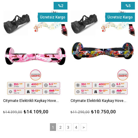
%2
%5
İndirim
İndirim
Ücretsiz Kargo
Ücretsiz Kargo
%2İndirim
%5İndiri
Citymate Elektrikli Kaykay Hoverboard Bluetooth Hoparlörlü 6.5 İnç Grafiti D05 - Çanta Hediye
Citymate Elektrikli Kaykay Hoverboard Bluetooth Hoparlörlü 6.5 İnç Grafiti D11 - Çanta Hediye
₺14.109,00
₺10.750,00
₺14.399,00
₺11.290,00
1
2
3
4
>