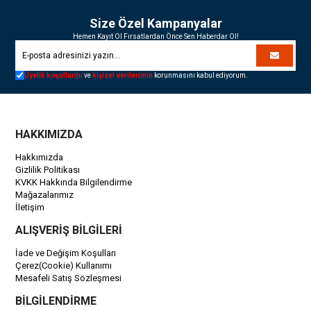
Size Özel Kampanyalar
Hemen Kayıt Ol Fırsatlardan Önce Sen Haberdar Ol!
Üyelik koşullarını
ve
kişisel verilerimin
korunmasını kabul ediyorum.
HAKKIMIZDA
Hakkımızda
Gizlilik Politikası
KVKK Hakkında Bilgilendirme
Mağazalarımız
İletişim
ALIŞVERİŞ BİLGİLERİ
İade ve Değişim Koşulları
Çerez(Cookie) Kullanımı
Mesafeli Satış Sözleşmesi
BİLGİLENDİRME