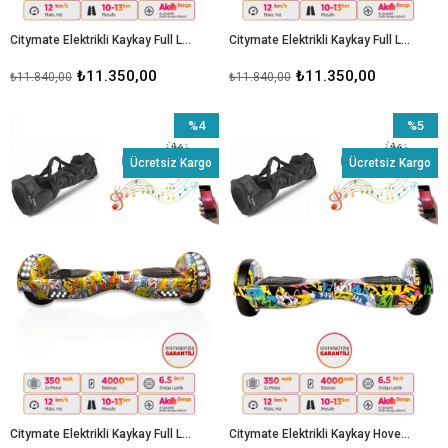
Citymate Elektrikli Kaykay Full Ledli Hoverboard Bluetooth Hoparlörlü 6.5 Inch Çanta Hediyeli D15
Citymate Elektrikli Kaykay Full Ledli Hoverboard Bluetooth Hoparlörlü 6.5 Inch Çanta Hediyeli D21
₺11.350,00
₺11.350,00
₺11.840,00
₺11.840,00
%4
%5
İndirim
İndirim
Ücretsiz Kargo
Ücretsiz Kargo
%4İndirim
%5İndiri
Citymate Elektrikli Kaykay Full Ledli Hoverboard Bluetooth Hoparlörlü 6.5 Inch Çanta Hediyeli D25
Citymate Elektrikli Kaykay Hoverboard Bluetooth Hoparlörlü 6.5 İnç Grafiti D01 - Çanta Hediye