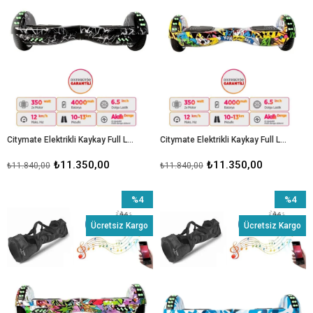
Citymate Elektrikli Kaykay Full Ledli Hoverboard Bluetooth Hoparlörlü 6.5 Inch Çanta Hediyeli D02
Citymate Elektrikli Kaykay Full Ledli Hoverboard Bluetooth Hoparlörlü 6.5 Inch Çanta Hediyeli D01
₺11.350,00
₺11.350,00
₺11.840,00
₺11.840,00
%4
%4
İndirim
İndirim
Ücretsiz Kargo
Ücretsiz Kargo
%4İndirim
%4İndiri