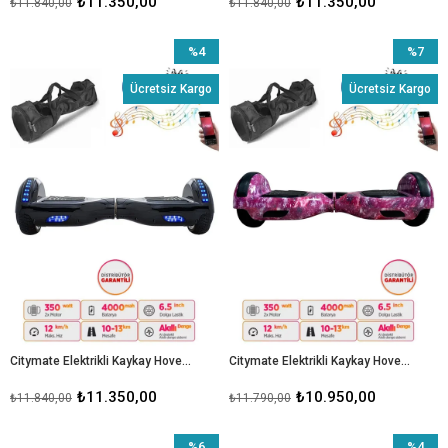
₺11.350,00
₺11.350,00
₺11.840,00
₺11.840,00
%4
%7
İndirim
İndirim
Ücretsiz Kargo
Ücretsiz Kargo
%4İndirim
%7İndiri
Citymate Elektrikli Kaykay Hoverboard 6.5 Inch Ledli Model - Siyah
Citymate Elektrikli Kaykay Hoverboard Bluetooth Hoparlörlü 6.5 Inch Grafiti Desenli Çanta Hediye D13
₺11.350,00
₺10.950,00
₺11.840,00
₺11.790,00
%6
%4