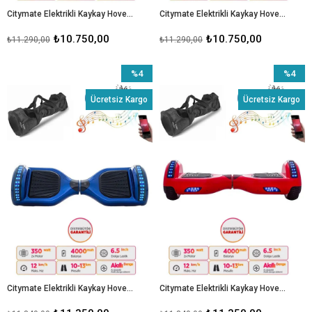
Citymate Elektrikli Kaykay Hoverboard 6.5 Inch Mavi Kamuflaj Grafity Desenli Akıllı Dengeli Çanta Hediyeli D03
Citymate Elektrikli Kaykay Hoverboard 6.5 Inch Yeşil Kamuflaj Grafity Desenli Akıllı Denge Taşıma Çanta Hediye D07
₺10.750,00
₺10.750,00
₺11.290,00
₺11.290,00
%4
%4
İndirim
İndirim
Ücretsiz Kargo
Ücretsiz Kargo
%4İndirim
%4İndiri
Citymate Elektrikli Kaykay Hoverboard 6.5 Inch Ledli Model - Mavi
Citymate Elektrikli Kaykay Hoverboard 6.5 Inch Ledli Model - Kırmızı